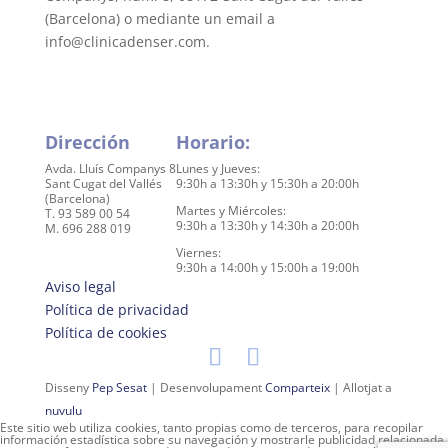
(Barcelona) o mediante un email a
info@clinicadenser.com.
Dirección
Horario:
Avda. Lluís Companys 8
Lunes y Jueves:
Sant Cugat del Vallés
9:30h a 13:30h y 15:30h a 20:00h
(Barcelona)
Martes y Miércoles:
T. 93 589 00 54
9:30h a 13:30h y 14:30h a 20:00h
M. 696 288 019
Viernes:
9:30h a 14:00h y 15:00h a 19:00h
Aviso legal
Política de privacidad
Política de cookies
Disseny
Pep Sesat
| Desenvolupament
Comparteix
| Allotjat a
nuvulu
Este sitio web utiliza cookies, tanto propias como de terceros, para recopilar
información estadística sobre su navegación y mostrarle publicidad relacionada